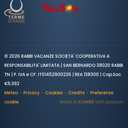
© 2026 RABBI VACANZE SOCIETA' COOPERATIVA A
RESPONSABILITA' LIMITATA | SAN BERNARDO 38020 RABBI
TN | P. IVA e CF: IT01452900226 | REA 138300 | Cap.Soc.
€5.392
Meteo
·
Privacy
·
Cookies
·
Credits
·
Preferenze
cookie
Made in
KUMBE
with passion