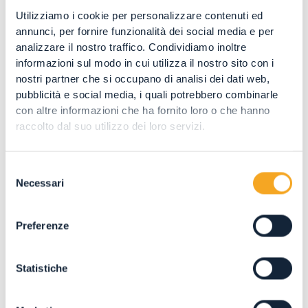
La sala espositiva accanto è dedicata agli
Utilizziamo i cookie per personalizzare contenuti ed
utensili e agli arredi che si trovavano
annunci, per fornire funzionalità dei social media e per
abitualmente nei caseifici d'un tempo.
analizzare il nostro traffico. Condividiamo inoltre
informazioni sul modo in cui utilizza il nostro sito con i
nostri partner che si occupano di analisi dei dati web,
pubblicità e social media, i quali potrebbero combinarle
Segherie veneziane
con altre informazioni che ha fornito loro o che hanno
raccolto dal suo utilizzo dei loro servizi.
Antichi capolavori di ingegneria meccanica
Le segherie veneziane sono la nota che
Selezione
caratterizza le rive del Torrente Rabbiés. Le
Necessari
del
antiche macchine ad acqua, utilizzate un tempo
consenso
per la prima lavorazione del legno, sono cellule
Preferenze
museali monotematiche e punti d'interesse che
qualificano e valorizzano il patrimonio
Statistiche
paesaggistico-ambientale della Val di Rabbi. La
perfezione dei loro meccanismi di