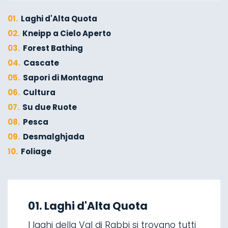
01.
Laghi d'Alta Quota
02.
Kneipp a Cielo Aperto
03.
Forest Bathing
04.
Cascate
05.
Sapori di Montagna
06.
Cultura
07.
Su due Ruote
08.
Pesca
09.
Desmalghjada
10.
Foliage
01.
A piedi d'inverno
02.
Sci alpinismo
01. Laghi d'Alta Quota
03.
Discese in slitta
I laghi della Val di Rabbi si trovano tutti