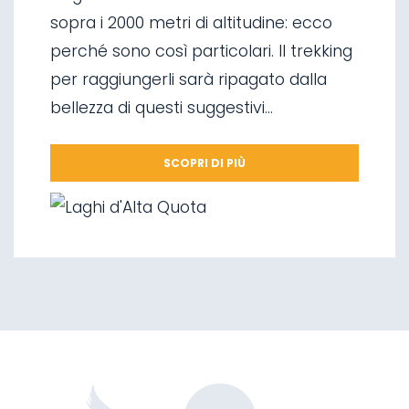
04.
Arrampicata su ghiaccio
sopra i 2000 metri di altitudine: ecco
05.
Mangiare in Malga
perché sono così particolari. Il trekking
06.
Cascate di Valorz
per raggiungerli sarà ripagato dalla
07.
Ponte sospeso
bellezza di questi suggestivi...
08.
La ‘Via delle Malghe’
09.
Parco Nazionale dello Stelvio
SCOPRI DI PIÙ