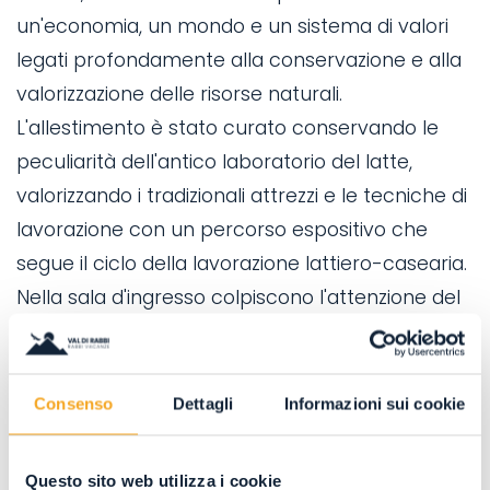
un'economia, un mondo e un sistema di valori
legati profondamente alla conservazione e alla
valorizzazione delle risorse naturali.
L'allestimento è stato curato conservando le
peculiarità dell'antico laboratorio del latte,
valorizzando i tradizionali attrezzi e le tecniche di
lavorazione con un percorso espositivo che
segue il ciclo della lavorazione lattiero-casearia.
Nella sala d'ingresso colpiscono l'attenzione del
visitatore un grande focolare e i calderoni,
simbolo del museo: a corredo pannelli descrittivi
e suggestive immagini riprendono le fasi più
Consenso
Dettagli
Informazioni sui cookie
importanti del processo di trasformazione del
latte.
Questo sito web utilizza i cookie