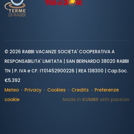
© 2026 RABBI VACANZE SOCIETA' COOPERATIVA A
RESPONSABILITA' LIMITATA | SAN BERNARDO 38020 RABBI
TN | P. IVA e CF: IT01452900226 | REA 138300 | Cap.Soc.
€5.392
Meteo
·
Privacy
·
Cookies
·
Credits
·
Preferenze
cookie
Made in
KUMBE
with passion