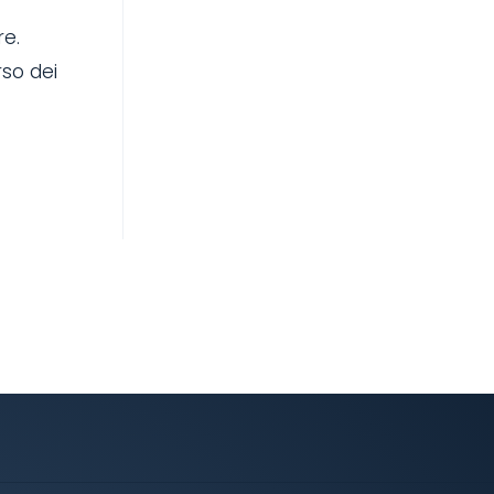
re.
rso dei