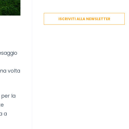
ISCRIVITI ALLA NEWSLETTER
aesaggio
Una volta
 per la
te
a a