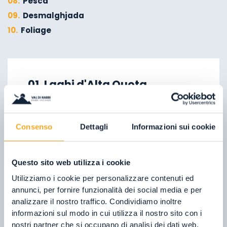
08.
Pesca
09.
Desmalghjada
10.
Foliage
01.
A piedi d'inverno
02.
Sci alpinismo
01. Laghi d'Alta Quota
03.
Discese in slitta
I laghi della Val di Rabbi si trovano tutti
04.
Arrampicata su ghiaccio
sopra i 2000 metri di altitudine: ecco
05.
Mangiare in Malga
Consenso
Dettagli
Informazioni sui cookie
perché sono così particolari. Il trekking
06.
Cascate di Valorz
per raggiungerli sarà ripagato dalla
07.
Ponte sospeso
Questo sito web utilizza i cookie
bellezza di questi suggestivi...
08.
La ‘Via delle Malghe’
Utilizziamo i cookie per personalizzare contenuti ed
09.
Parco Nazionale dello Stelvio
annunci, per fornire funzionalità dei social media e per
SCOPRI DI PIÙ
analizzare il nostro traffico. Condividiamo inoltre
informazioni sul modo in cui utilizza il nostro sito con i
nostri partner che si occupano di analisi dei dati web,