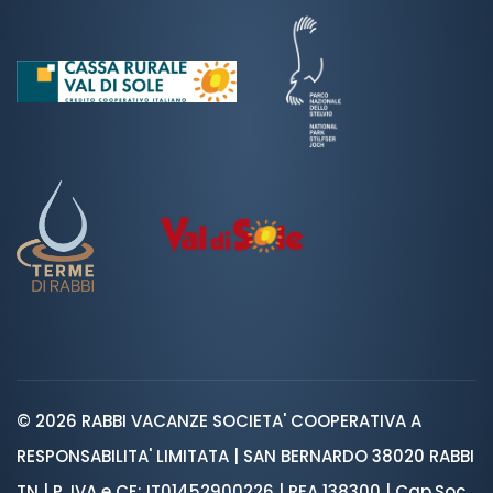
© 2026 RABBI VACANZE SOCIETA' COOPERATIVA A
RESPONSABILITA' LIMITATA | SAN BERNARDO 38020 RABBI
TN | P. IVA e CF: IT01452900226 | REA 138300 | Cap.Soc.