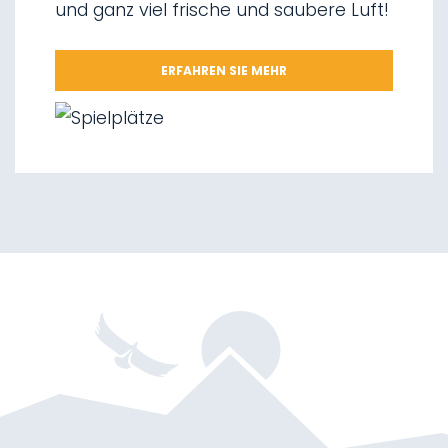
und ganz viel frische und saubere Luft!
08.
Wegnetz „Via delle Malghe“
09.
Nationalpark Stilfserjoch
ERFAHREN SIE MEHR