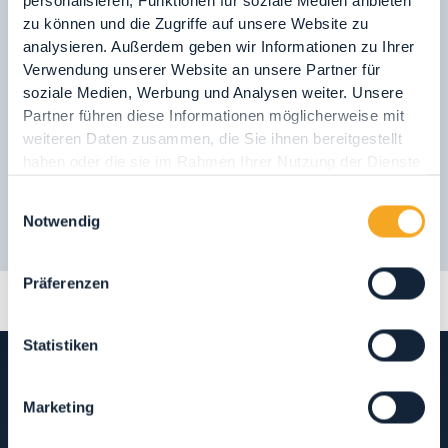
07.
Hängebrücke
personalisieren, Funktionen für soziale Medien anbieten
und ganz viel frische und saubere Luft!
zu können und die Zugriffe auf unsere Website zu
08.
Wegnetz „Via delle Malghe“
analysieren. Außerdem geben wir Informationen zu Ihrer
09.
Nationalpark Stilfserjoch
Verwendung unserer Website an unsere Partner für
ERFAHREN SIE MEHR
soziale Medien, Werbung und Analysen weiter. Unsere
Partner führen diese Informationen möglicherweise mit
weiteren Daten zusammen, die Sie ihnen bereitgestellt
haben oder die sie im Rahmen Ihrer Nutzung der Dienste
gesammelt haben.
Einwilligungsauswahl
Notwendig
Präferenzen
Statistiken
Marketing
GASTFREUNDSCHAFT