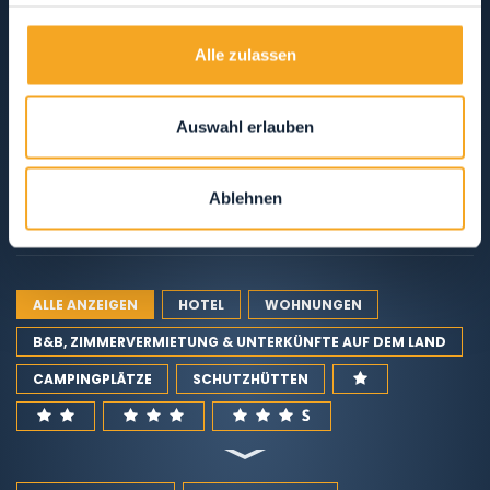
HOTEL, RESTAURANTEN & SHOPPING IM
VAL DI RABBI
Alle zulassen
OSPITALITÀ, DOVE DORMIRE
Auswahl erlauben
RISTORANTI, MANGIARE E BERE
Ablehnen
SERVIZI PER L'OSPITE
ALLE ANZEIGEN
HOTEL
WOHNUNGEN
B&B, ZIMMERVERMIETUNG & UNTERKÜNFTE AUF DEM LAND
CAMPINGPLÄTZE
SCHUTZHÜTTEN