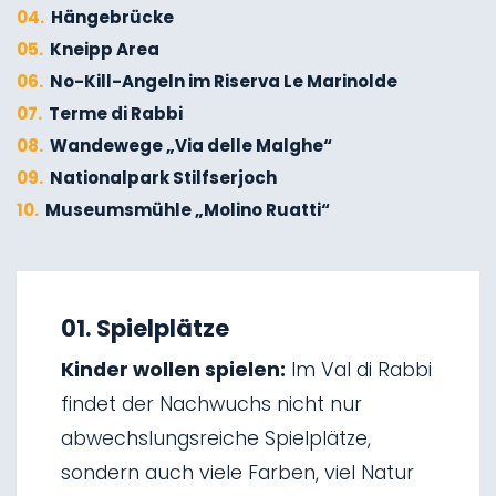
04.
Hängebrücke
05.
Kneipp Area
06.
No-Kill-Angeln im Riserva Le Marinolde
07.
Terme di Rabbi
08.
Wandewege „Via delle Malghe“
09.
Nationalpark Stilfserjoch
10.
Museumsmühle „Molino Ruatti“
01.
Winterwandern
02.
Skitourengehen
01. Spielplätze
03.
Schlittenfahren
Kinder wollen spielen:
Im Val di Rabbi
04.
Eisklettern
findet der Nachwuchs nicht nur
05.
Wasserfälle von Saent
abwechslungsreiche Spielplätze,
06.
Wasserfälle von Valorz
sondern auch viele Farben, viel Natur
07.
Hängebrücke