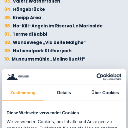
03.
Valorz Wasserfällen
04.
Hängebrücke
05.
Kneipp Area
06.
No-Kill-Angeln im Riserva Le Marinolde
07.
Terme di Rabbi
08.
Wandewege „Via delle Malghe“
09.
Nationalpark Stilfserjoch
10.
Museumsmühle „Molino Ruatti“
01.
Winterwandern
02.
Skitourengehen
01. Spielplätze
Zustimmung
Details
Über Cookies
03.
Schlittenfahren
Kinder wollen spielen:
Im Val di Rabbi
04.
Eisklettern
findet der Nachwuchs nicht nur
05.
Wasserfälle von Saent
Diese Webseite verwendet Cookies
abwechslungsreiche Spielplätze,
06.
Wasserfälle von Valorz
Wir verwenden Cookies, um Inhalte und Anzeigen zu
sondern auch viele Farben, viel Natur