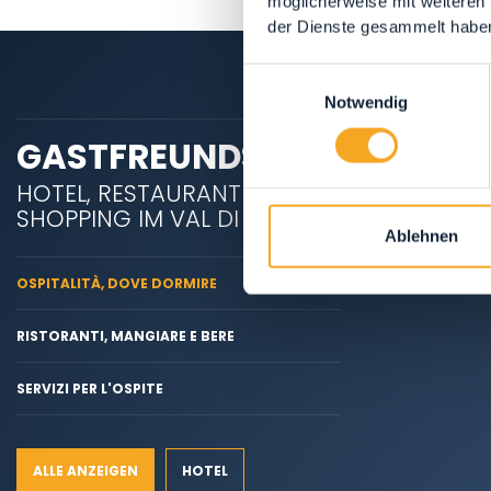
möglicherweise mit weiteren
der Dienste gesammelt habe
Einwilligungsauswahl
Notwendig
GASTFREUNDSCHAFT
HOTEL, RESTAURANTEN &
SHOPPING IM VAL DI RABBI
Ablehnen
OSPITALITÀ, DOVE DORMIRE
RISTORANTI, MANGIARE E BERE
SERVIZI PER L'OSPITE
ALLE ANZEIGEN
HOTEL