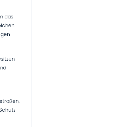
em das
elchen
ngen
esitzen
und
straßen,
 Schutz