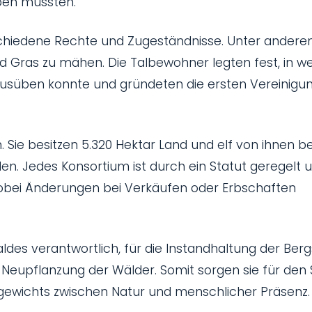
eben mussten.
schiedene Rechte und Zugeständnisse. Unter ander
nd Gras zu mähen. Die Talbewohner legten fest, in w
usüben konnte und gründeten die ersten Vereinigu
. Sie besitzen 5.320 Hektar Land und elf von ihnen b
n. Jedes Konsortium ist durch ein Statut geregelt 
, wobei Änderungen bei Verkäufen oder Erbschaften
ldes verantwortlich, für die Instandhaltung der Berg
 Neupflanzung der Wälder. Somit sorgen sie für den
gewichts zwischen Natur und menschlicher Präsenz.