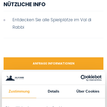
i
NÜTZLICHE INFO
m
o
c
Entdecken Sie alle Spielplätze im Val di
c
Rabbi
m
e
i
to
a
p
ANFRAGE INFORMATIONEN
do
d
mi
Kontakte
Tel:
+390463985048
Zustimmung
Details
Über Cookies
R
info@valdirabbi.com
r