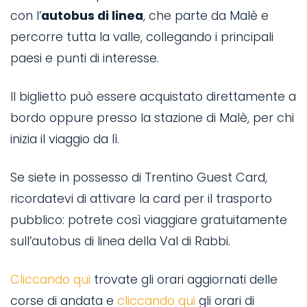
con l’
autobus di linea
, che parte da Malè e
n
percorre tutta la valle, collegando i principali
paesi e punti di interesse.
Il biglietto può essere acquistato direttamente a
D
bordo oppure presso la stazione di Malè, per chi
N
il
inizia il viaggio da lì.
l
Se siete in possesso di Trentino Guest Card,
n
-
ricordatevi di attivare la card per il trasporto
d
pubblico: potrete così viaggiare gratuitamente
c
sull’autobus di linea della Val di Rabbi.
a
Cliccando qui
trovate gli orari aggiornati delle
an
-
corse di andata e
cliccando qui
gli orari di
k