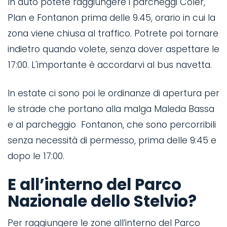
In auto potete raggiungere i parcheggi Coler,
g
Plan e Fontanon prima delle 9.45, orario in cui la
zona viene chiusa al traffico. Potrete poi tornare
indietro quando volete, senza dover aspettare le
17:00. L'importante è accordarvi al bus navetta.
In estate ci sono poi le ordinanze di apertura per
le strade che portano alla malga Maleda Bassa
A
e al parcheggio Fontanon, che sono percorribili
t
senza necessità di permesso, prima delle 9:45 e
q
dopo le 17:00.
M
E all’interno del Parco
8
Nazionale dello Stelvio?
1
Per raggiungere le zone all’interno del Parco