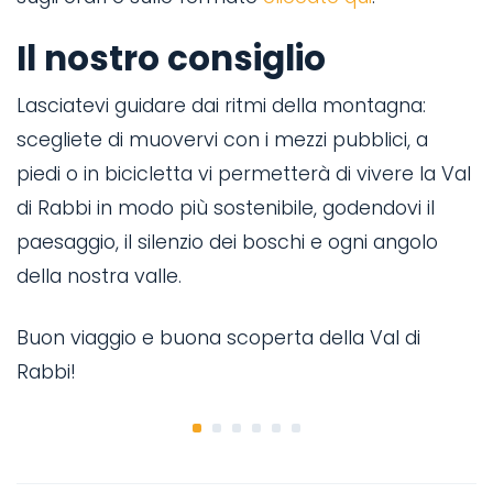
Il nostro consiglio
N
Lasciatevi guidare dai ritmi della montagna:
p
scegliete di muovervi con i mezzi pubblici, a
m
piedi o in bicicletta vi permetterà di vivere la Val
t
di Rabbi in modo più sostenibile, godendovi il
s
paesaggio, il silenzio dei boschi e ogni angolo
della nostra valle.
Q
Buon viaggio e buona scoperta della Val di
d
Rabbi!
b
le
t
d