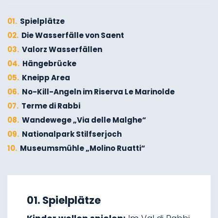
01.
Spielplätze
02.
Die Wasserfälle von Saent
03.
Valorz Wasserfällen
04.
Hängebrücke
05.
Kneipp Area
06.
No-Kill-Angeln im Riserva Le Marinolde
07.
Terme di Rabbi
08.
Wandewege „Via delle Malghe“
09.
Nationalpark Stilfserjoch
10.
Museumsmühle „Molino Ruatti“
01.
Winterwandern
02.
Skitourengehen
01. Spielplätze
03.
Schlittenfahren