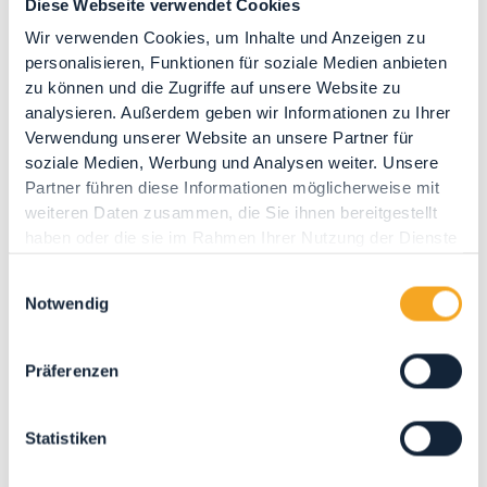
Diese Webseite verwendet Cookies
s
Wir verwenden Cookies, um Inhalte und Anzeigen zu
no
personalisieren, Funktionen für soziale Medien anbieten
zu können und die Zugriffe auf unsere Website zu
analysieren. Außerdem geben wir Informationen zu Ihrer
Verwendung unserer Website an unsere Partner für
soziale Medien, Werbung und Analysen weiter. Unsere
Partner führen diese Informationen möglicherweise mit
weiteren Daten zusammen, die Sie ihnen bereitgestellt
haben oder die sie im Rahmen Ihrer Nutzung der Dienste
si
gesammelt haben.
n
Einwilligungsauswahl
Notwendig
Präferenzen
teilen
Statistiken