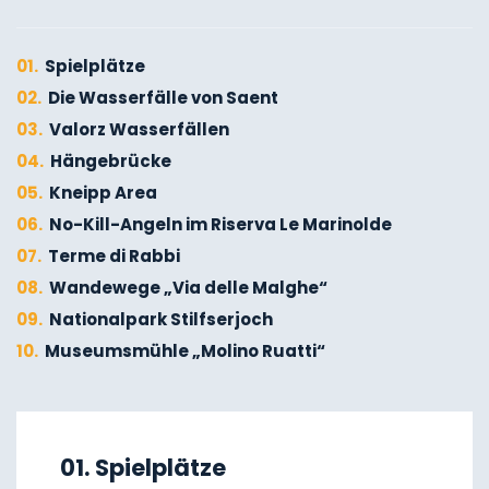
01.
Spielplätze
02.
Die Wasserfälle von Saent
03.
Valorz Wasserfällen
04.
Hängebrücke
05.
Kneipp Area
06.
No-Kill-Angeln im Riserva Le Marinolde
07.
Terme di Rabbi
08.
Wandewege „Via delle Malghe“
09.
Nationalpark Stilfserjoch
10.
Museumsmühle „Molino Ruatti“
01.
Winterwandern
02.
Skitourengehen
01. Spielplätze