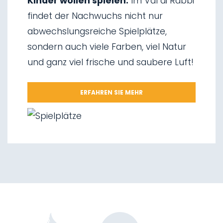
Kinder wollen spielen:
Im Val di Rabbi
04.
Eisklettern
findet der Nachwuchs nicht nur
05.
Wasserfälle von Saent
abwechslungsreiche Spielplätze,
06.
Wasserfälle von Valorz
sondern auch viele Farben, viel Natur
07.
Hängebrücke
und ganz viel frische und saubere Luft!
08.
Wegnetz „Via delle Malghe“
09.
Nationalpark Stilfserjoch
ERFAHREN SIE MEHR