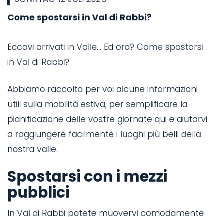
Come spostarsi in Val di Rabbi?
I
Eccovi arrivati in Valle… Ed ora? Come spostarsi
Il
in Val di Rabbi?
n
g
Abbiamo raccolto per voi alcune informazioni
on
R
utili sulla mobilità estiva, per semplificare la
ti
s
pianificazione delle vostre giornate qui e aiutarvi
d
a raggiungere facilmente i luoghi più belli della
R
nostra valle.
de
Va
Spostarsi con i mezzi
i
pubblici
In Val di Rabbi potete muovervi comodamente