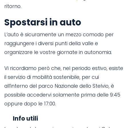
m
ritorno.
t
Spostarsi in auto
-
L’auto è sicuramente un mezzo comodo per
p
a.
raggiungere i diversi punti della valle e
organizzare le vostre giornate in autonomia.
D
i
Vi ricordiamo però che, nel periodo estivo, esiste
a
il servizio di mobilità sostenibile, per cui
p
all’interno del parco Nazionale dello Stelvio, è
e
possibile accedervi solamente prima delle 9:45
oppure dopo le 17:00.
C
Info utili
r
d