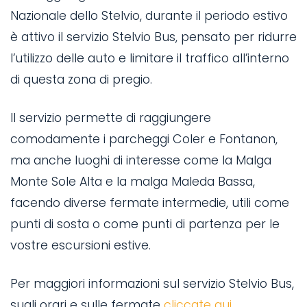
A
Nazionale dello Stelvio, durante il periodo estivo
t
è attivo il servizio Stelvio Bus, pensato per ridurre
R
l’utilizzo delle auto e limitare il traffico all’interno
di questa zona di pregio.
S
te
c
Il servizio permette di raggiungere
un
g
comodamente i parcheggi Coler e Fontanon,
a
ma anche luoghi di interesse come la Malga
d
Monte Sole Alta e la malga Maleda Bassa,
i
facendo diverse fermate intermedie, utili come
n
d
punti di sosta o come punti di partenza per le
il
i
vostre escursioni estive.
c
Per maggiori informazioni sul servizio Stelvio Bus,
sugli orari e sulle fermate
cliccate qui
.