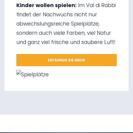
03.
Schlittenfahren
Kinder wollen spielen:
Im Val di Rabbi
04.
Eisklettern
findet der Nachwuchs nicht nur
05.
Wasserfälle von Saent
abwechslungsreiche Spielplätze,
06.
Wasserfälle von Valorz
sondern auch viele Farben, viel Natur
07.
Hängebrücke
und ganz viel frische und saubere Luft!
08.
Wegnetz „Via delle Malghe“
09.
Nationalpark Stilfserjoch
ERFAHREN SIE MEHR