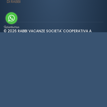
© 2026 RABBI VACANZE SOCIETA' COOPERATIVA A
var ROOT_URL="https://www.valdirabbi.com/";
RESPONSABILITA' LIMITATA | SAN BERNARDO 38020 RABBI
TN | P. IVA e CF: IT01452900226 | REA 138300 | Cap.Soc.
€5.392
Wetter
·
Privacy
·
Cookies
·
Credits
·
Cookie-
Einstellungen
Made in
KUMBE
with passion