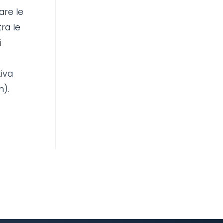
are le
tra le
i
tiva
h).