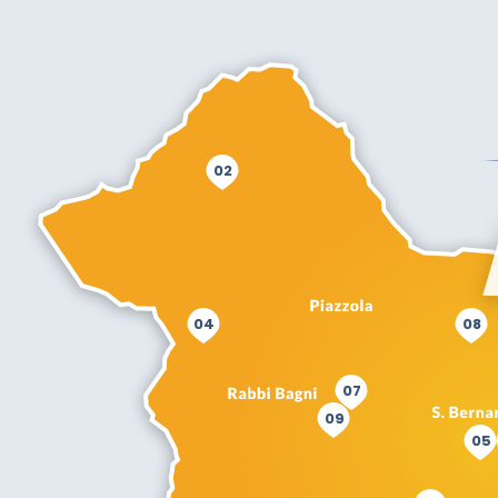
02
04
08
07
09
05