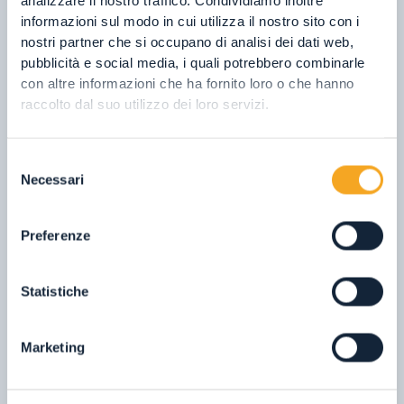
ESPERIENZE DA NON
analizzare il nostro traffico. Condividiamo inoltre
PERDERE IN VAL DI RABBI
informazioni sul modo in cui utilizza il nostro sito con i
nostri partner che si occupano di analisi dei dati web,
LUOGHI ED ESPERIENZE DA SCOPRIRE
pubblicità e social media, i quali potrebbero combinarle
DURANTE LA TUA VACANZA IN VAL DI
con altre informazioni che ha fornito loro o che hanno
RABBI!
raccolto dal suo utilizzo dei loro servizi.
Selezione
Necessari
ESTATE/AUTUNNO
del
consenso
INVERNO/PRIMAVERA
Preferenze
Statistiche
01.
Laghi d'Alta Quota
02.
Kneipp a Cielo Aperto
Marketing
03.
Forest Bathing
04.
Cascate