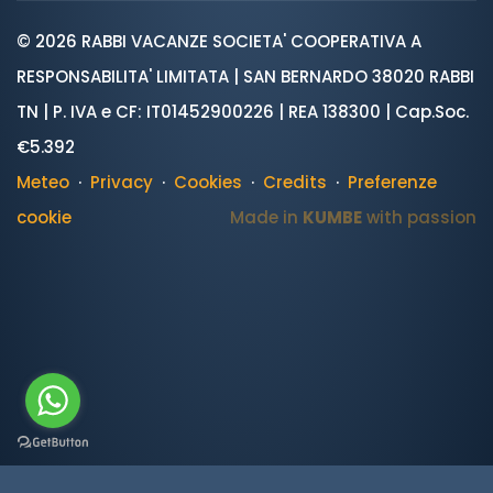
© 2026 RABBI VACANZE SOCIETA' COOPERATIVA A
RESPONSABILITA' LIMITATA | SAN BERNARDO 38020 RABBI
TN | P. IVA e CF: IT01452900226 | REA 138300 | Cap.Soc.
€5.392
Meteo
·
Privacy
·
Cookies
·
Credits
·
Preferenze
cookie
Made in
KUMBE
with passion
var ROOT_URL="https://www.valdirabbi.com/";