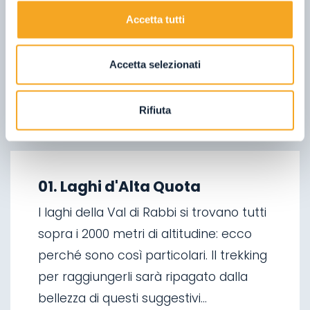
05.
Sapori di Montagna
Accetta tutti
06.
Cultura
07.
Su due Ruote
Accetta selezionati
08.
Pesca
09.
Desmalghjada
Rifiuta
10.
Foliage
01.
A piedi d'inverno
02.
Sci alpinismo
01. Laghi d'Alta Quota
03.
Discese in slitta
I laghi della Val di Rabbi si trovano tutti
04.
Arrampicata su ghiaccio
sopra i 2000 metri di altitudine: ecco
05.
Mangiare in Malga
perché sono così particolari. Il trekking
06.
Cascate di Valorz
per raggiungerli sarà ripagato dalla
07.
Ponte sospeso
bellezza di questi suggestivi...
08.
La ‘Via delle Malghe’