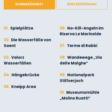
SOMMER/HERBST
WINTER/FRÜHLING
01.
Spielplätze
06.
No-Kill-Angeln im
Riserva Le Marinolde
02.
Die Wasserfälle von
Saent
07.
Terme di Rabbi
03.
Valorz
08.
Wandewege „Via
Wasserfällen
delle Malghe“
04.
Hängebrücke
09.
Nationalpark
Stilfserjoch
05.
Kneipp Area
10.
Museumsmühle
„Molino Ruatti“