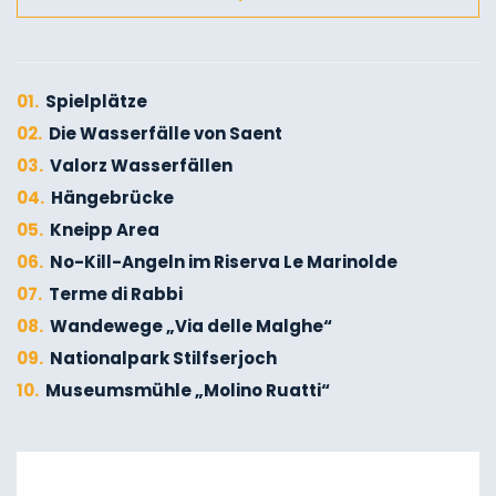
01.
Spielplätze
02.
Die Wasserfälle von Saent
03.
Valorz Wasserfällen
04.
Hängebrücke
05.
Kneipp Area
06.
No-Kill-Angeln im Riserva Le Marinolde
07.
Terme di Rabbi
08.
Wandewege „Via delle Malghe“
09.
Nationalpark Stilfserjoch
10.
Museumsmühle „Molino Ruatti“
01.
Winterwandern