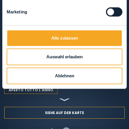
B&B, ZIMMERVERMIETUNG & UNTERKÜNFTE AUF DEM LAND
Marketing
CAMPINGPLÄTZE
SCHUTZHÜTTEN
Alle zulassen
SOLO COLAZIONE
MEZZA PENSIONE
Auswahl erlauben
PENSIONE COMPLETA
SOLO PERNOTTAMENTO
Ablehnen
ANIMALI AMMESSI
AREA WELLNESS
APERTO TUTTO L'ANNO
SIEHE AUF DER KARTE