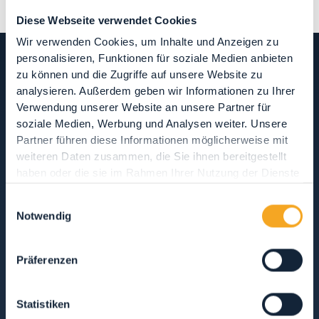
Diese Webseite verwendet Cookies
Wir verwenden Cookies, um Inhalte und Anzeigen zu
personalisieren, Funktionen für soziale Medien anbieten
zu können und die Zugriffe auf unsere Website zu
analysieren. Außerdem geben wir Informationen zu Ihrer
GASTFREUNDSCHAFT
Verwendung unserer Website an unsere Partner für
soziale Medien, Werbung und Analysen weiter. Unsere
HOTEL, RESTAURANTEN & SHOPPING IM
Partner führen diese Informationen möglicherweise mit
VAL DI RABBI
weiteren Daten zusammen, die Sie ihnen bereitgestellt
haben oder die sie im Rahmen Ihrer Nutzung der Dienste
gesammelt haben.
OSPITALITÀ, DOVE DORMIRE
Einwilligungsauswahl
Notwendig
RISTORANTI, MANGIARE E BERE
Präferenzen
SERVIZI PER L'OSPITE
Statistiken
ALLE ANZEIGEN
HOTEL
WOHNUNGEN