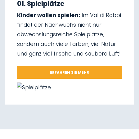
02.
Skitourengehen
01. Spielplätze
03.
Schlittenfahren
Kinder wollen spielen:
Im Val di Rabbi
04.
Eisklettern
findet der Nachwuchs nicht nur
05.
Wasserfälle von Saent
abwechslungsreiche Spielplätze,
06.
Wasserfälle von Valorz
sondern auch viele Farben, viel Natur
07.
Hängebrücke
und ganz viel frische und saubere Luft!
08.
Wegnetz „Via delle Malghe“
09.
Nationalpark Stilfserjoch
ERFAHREN SIE MEHR