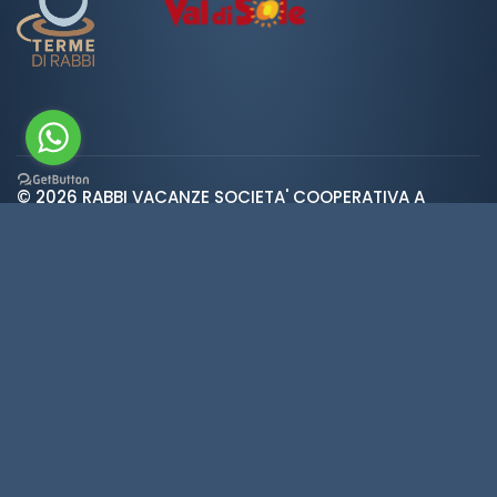
© 2026 RABBI VACANZE SOCIETA' COOPERATIVA A
var ROOT_URL="https://www.valdirabbi.com/";
RESPONSABILITA' LIMITATA | SAN BERNARDO 38020 RABBI
TN | P. IVA e CF: IT01452900226 | REA 138300 | Cap.Soc.
€5.392
Wetter
·
Privacy
·
Cookies
·
Credits
·
Cookie-
Einstellungen
Made in
KUMBE
with passion