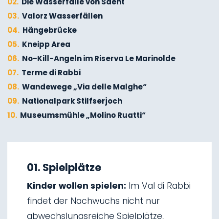
02.
Die Wasserfälle von Saent
03.
Valorz Wasserfällen
04.
Hängebrücke
05.
Kneipp Area
06.
No-Kill-Angeln im Riserva Le Marinolde
07.
Terme di Rabbi
08.
Wandewege „Via delle Malghe“
09.
Nationalpark Stilfserjoch
10.
Museumsmühle „Molino Ruatti“
01.
Winterwandern
02.
Skitourengehen
01. Spielplätze
03.
Schlittenfahren
Kinder wollen spielen:
Im Val di Rabbi
04.
Eisklettern
findet der Nachwuchs nicht nur
05.
Wasserfälle von Saent
abwechslungsreiche Spielplätze,