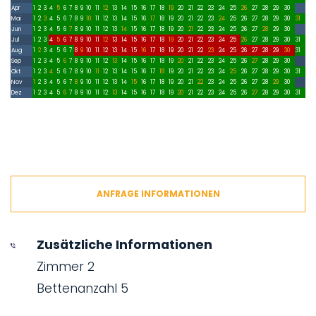
Apr
1
2
3
4
5
6
7
8
9
10
11
12
13
14
15
16
17
18
19
20
21
22
23
24
25
26
27
28
29
30
Mai
1
2
3
4
5
6
7
8
9
10
11
12
13
14
15
16
17
18
19
20
21
22
23
24
25
26
27
28
29
30
31
Jun
1
2
3
4
5
6
7
8
9
10
11
12
13
14
15
16
17
18
19
20
21
22
23
24
25
26
27
28
29
30
Jul
1
2
3
4
5
6
7
8
9
10
11
12
13
14
15
16
17
18
19
20
21
22
23
24
25
26
27
28
29
30
31
Aug
1
2
3
4
5
6
7
8
9
10
11
12
13
14
15
16
17
18
19
20
21
22
23
24
25
26
27
28
29
30
31
Sep
1
2
3
4
5
6
7
8
9
10
11
12
13
14
15
16
17
18
19
20
21
22
23
24
25
26
27
28
29
30
Okt
1
2
3
4
5
6
7
8
9
10
11
12
13
14
15
16
17
18
19
20
21
22
23
24
25
26
27
28
29
30
31
Nov
1
2
3
4
5
6
7
8
9
10
11
12
13
14
15
16
17
18
19
20
21
22
23
24
25
26
27
28
29
30
Dez
1
2
3
4
5
6
7
8
9
10
11
12
13
14
15
16
17
18
19
20
21
22
23
24
25
26
27
28
29
30
31
ANFRAGE INFORMATIONEN
Zusätzliche Informationen
Zimmer 2
Bettenanzahl 5