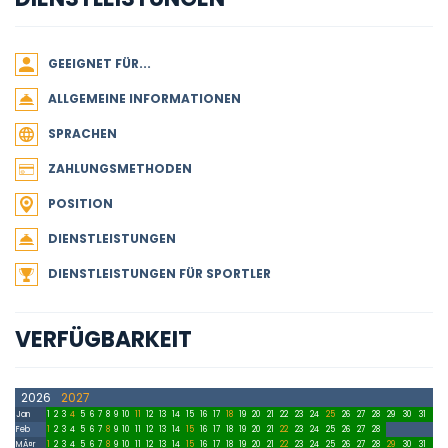
GEEIGNET FÜR...
ALLGEMEINE INFORMATIONEN
SPRACHEN
ZAHLUNGSMETHODEN
POSITION
DIENSTLEISTUNGEN
DIENSTLEISTUNGEN FÜR SPORTLER
VERFÜGBARKEIT
2026
2027
Jan
1
2
3
4
5
6
7
8
9
10
11
12
13
14
15
16
17
18
19
20
21
22
23
24
25
26
27
28
29
30
31
Feb
1
2
3
4
5
6
7
8
9
10
11
12
13
14
15
16
17
18
19
20
21
22
23
24
25
26
27
28
MÃ¤r
1
2
3
4
5
6
7
8
9
10
11
12
13
14
15
16
17
18
19
20
21
22
23
24
25
26
27
28
29
30
31