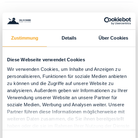
Kontakte
Telefon
+39 3396860745
www.bambichalet.it
Zustimmung
Details
Über Cookies
info@bambichalet.it
Diese Webseite verwendet Cookies
Wir verwenden Cookies, um Inhalte und Anzeigen zu
personalisieren, Funktionen für soziale Medien anbieten
Siehe auf der Karte
zu können und die Zugriffe auf unsere Website zu
Wie Sie dorthin gelangen
analysieren. Außerdem geben wir Informationen zu Ihrer
Verwendung unserer Website an unsere Partner für
soziale Medien, Werbung und Analysen weiter. Unsere
Partner führen diese Informationen möglicherweise mit
weiteren Daten zusammen, die Sie ihnen bereitgestellt
haben oder die sie im Rahmen Ihrer Nutzung der Dienste
gesammelt haben.