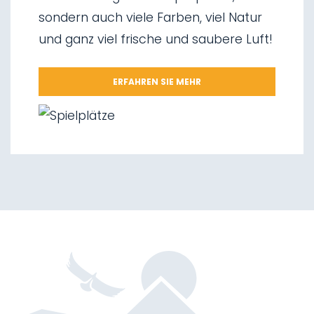
06.
Wasserfälle von Valorz
sondern auch viele Farben, viel Natur
07.
Hängebrücke
und ganz viel frische und saubere Luft!
08.
Wegnetz „Via delle Malghe“
09.
Nationalpark Stilfserjoch
ERFAHREN SIE MEHR