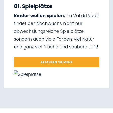
02.
Skitourengehen
01. Spielplätze
03.
Schlittenfahren
Kinder wollen spielen:
Im Val di Rabbi
04.
Eisklettern
findet der Nachwuchs nicht nur
05.
Wasserfälle von Saent
abwechslungsreiche Spielplätze,
06.
Wasserfälle von Valorz
sondern auch viele Farben, viel Natur
07.
Hängebrücke
und ganz viel frische und saubere Luft!
08.
Wegnetz „Via delle Malghe“
09.
Nationalpark Stilfserjoch
ERFAHREN SIE MEHR