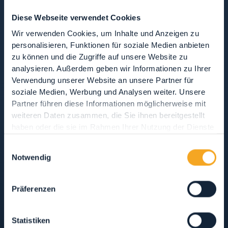
ALLE ANZEIGEN
HOTEL
WOHNUNGEN
Diese Webseite verwendet Cookies
B&B, ZIMMERVERMIETUNG & UNTERKÜNFTE AUF DEM LAND
Wir verwenden Cookies, um Inhalte und Anzeigen zu
CAMPINGPLÄTZE
SCHUTZHÜTTEN
personalisieren, Funktionen für soziale Medien anbieten
zu können und die Zugriffe auf unsere Website zu
analysieren. Außerdem geben wir Informationen zu Ihrer
Verwendung unserer Website an unsere Partner für
soziale Medien, Werbung und Analysen weiter. Unsere
SOLO COLAZIONE
MEZZA PENSIONE
Partner führen diese Informationen möglicherweise mit
PENSIONE COMPLETA
SOLO PERNOTTAMENTO
weiteren Daten zusammen, die Sie ihnen bereitgestellt
haben oder die sie im Rahmen Ihrer Nutzung der Dienste
gesammelt haben.
Einwilligungsauswahl
ANIMALI AMMESSI
AREA WELLNESS
Notwendig
APERTO TUTTO L'ANNO
Präferenzen
SIEHE AUF DER KARTE
Statistiken