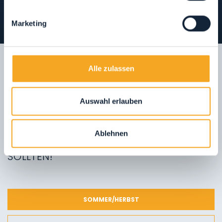
Marketing
Alle zulassen
INTERAKTIVE TOP-10-
Auswahl erlauben
KARTE
DIE ORTE, DIE SIE WÄHREND IHRES
Ablehnen
URLAUBS IN VAL DI RABBI ENTDECKEN
SOLLTEN!
SOMMER/HERBST