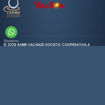
© 2026 RABBI VACANZE SOCIETA' COOPERATIVA A
var ROOT_URL="https://www.valdirabbi.com/";
RESPONSABILITA' LIMITATA | SAN BERNARDO 38020 RABBI
TN | P. IVA e CF: IT01452900226 | REA 138300 | Cap.Soc.
€5.392
Wetter
·
Privacy
·
Cookies
·
Credits
·
Cookie-
Einstellungen
Made in
KUMBE
with passion