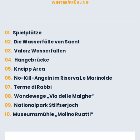
WINTER/FRÜHLING
01.
Spielplätze
02.
Die Wasserfälle von Saent
03.
Valorz Wasserfällen
04.
Hängebrücke
05.
Kneipp Area
06.
No-Kill-Angeln im Riserva Le Marinolde
07.
Terme di Rabbi
08.
Wandewege „Via delle Malghe“
09.
Nationalpark Stilfserjoch
10.
Museumsmühle „Molino Ruatti“
01.
Winterwandern