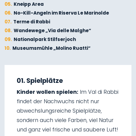
05.
Kneipp Area
06.
No-Kill-Angeln im Riserva Le Marinolde
07.
Terme di Rabbi
08.
Wandewege „Via delle Malghe“
09.
Nationalpark Stilfserjoch
10.
Museumsmühle „Molino Ruatti“
01.
Winterwandern
02.
Skitourengehen
01. Spielplätze
03.
Schlittenfahren
Kinder wollen spielen:
Im Val di Rabbi
04.
Eisklettern
findet der Nachwuchs nicht nur
05.
Wasserfälle von Saent
abwechslungsreiche Spielplätze,
06.
Wasserfälle von Valorz
sondern auch viele Farben, viel Natur
07.
Hängebrücke
und ganz viel frische und saubere Luft!
08.
Wegnetz „Via delle Malghe“