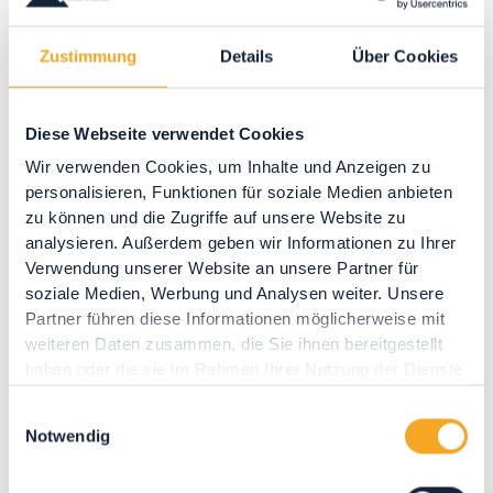
Zustimmung
Details
Über Cookies
Diese Webseite verwendet Cookies
Wir verwenden Cookies, um Inhalte und Anzeigen zu
personalisieren, Funktionen für soziale Medien anbieten
IN VIAGGIO CON L'ARCIDUCHESSA
zu können und die Zugriffe auf unsere Website zu
analysieren. Außerdem geben wir Informationen zu Ihrer
DONNERSTAG 13 AUGUST 2026
, UM 17:30
Verwendung unserer Website an unsere Partner für
Tra atmosfere imperiali e storia locale, la Valle
soziale Medien, Werbung und Analysen weiter. Unsere
accoglie Sua Altezza Imperiale, l’Arciduchessa...
Partner führen diese Informationen möglicherweise mit
weiteren Daten zusammen, die Sie ihnen bereitgestellt
haben oder die sie im Rahmen Ihrer Nutzung der Dienste
gesammelt haben.
Einwilligungsauswahl
Notwendig