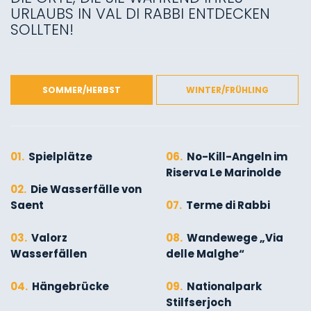
URLAUBS IN VAL DI RABBI ENTDECKEN
SOLLTEN!
SOMMER/HERBST
WINTER/FRÜHLING
01.
Spielplätze
06.
No-Kill-Angeln im
Riserva Le Marinolde
02.
Die Wasserfälle von
Saent
07.
Terme di Rabbi
03.
Valorz
08.
Wandewege „Via
Wasserfällen
delle Malghe“
04.
Hängebrücke
09.
Nationalpark
Stilfserjoch