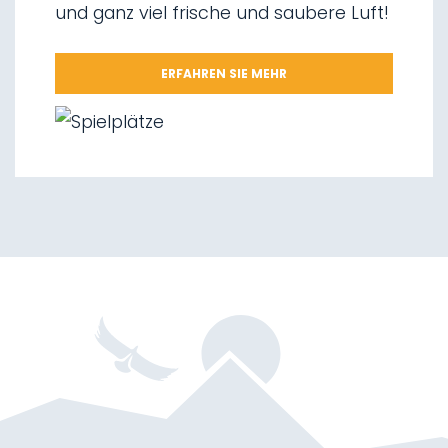
und ganz viel frische und saubere Luft!
08.
Wegnetz „Via delle Malghe“
09.
Nationalpark Stilfserjoch
ERFAHREN SIE MEHR