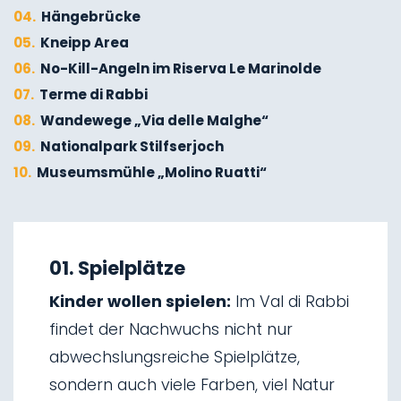
04.
Hängebrücke
05.
Kneipp Area
06.
No-Kill-Angeln im Riserva Le Marinolde
07.
Terme di Rabbi
08.
Wandewege „Via delle Malghe“
09.
Nationalpark Stilfserjoch
10.
Museumsmühle „Molino Ruatti“
01.
Winterwandern
02.
Skitourengehen
01. Spielplätze
03.
Schlittenfahren
Kinder wollen spielen:
Im Val di Rabbi
04.
Eisklettern
findet der Nachwuchs nicht nur
05.
Wasserfälle von Saent
abwechslungsreiche Spielplätze,
06.
Wasserfälle von Valorz
sondern auch viele Farben, viel Natur
07.
Hängebrücke