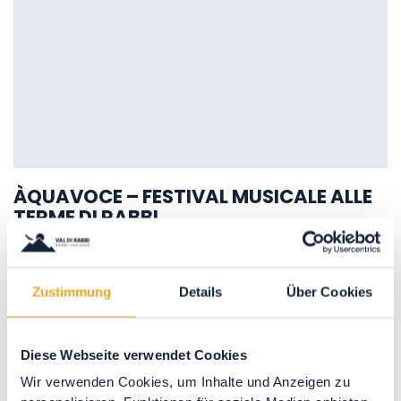
ÀQUAVOCE – FESTIVAL MUSICALE ALLE
TERME DI RABBI
DAL 27/06 AL 05/09/2026 – ORE 20H45
, UM 20:45
27/06: Coro alpino Paganella di Terlago Canti
alpini e popolari della tradizione trentina, con...
Zustimmung
Details
Über Cookies
Diese Webseite verwendet Cookies
Wir verwenden Cookies, um Inhalte und Anzeigen zu