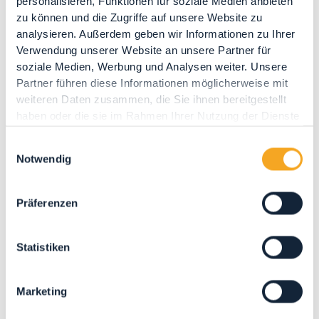
personalisieren, Funktionen für soziale Medien anbieten
zu können und die Zugriffe auf unsere Website zu
analysieren. Außerdem geben wir Informationen zu Ihrer
Verwendung unserer Website an unsere Partner für
soziale Medien, Werbung und Analysen weiter. Unsere
Partner führen diese Informationen möglicherweise mit
weiteren Daten zusammen, die Sie ihnen bereitgestellt
haben oder die sie im Rahmen Ihrer Nutzung der Dienste
gesammelt haben.
FESTIVAL INTERNAZIONALE OMAGGIO
Einwilligungsauswahl
Notwendig
ALL’ARTE PIANISTICA DI ARTURO
BENEDETTI MICHELANGELI
4, 11 E 26 AGOSTO 2026
Präferenzen
15° edizione del Festival Programma: ♦ Martedì
4 agosto 2026, ore 21:00: Grigory Sokolov,...
Statistiken
Marketing