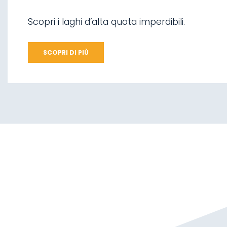
04.
Arrampicata su
ghiaccio
09.
Parco Nazionale
Scopri i laghi d’alta quota imperdibili.
dello Stelvio
05.
Mangiare in Malga
SCOPRI DI PIÙ