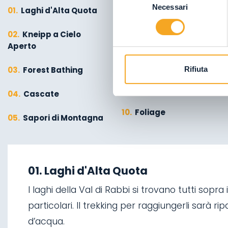
Necessari
del
01.
Laghi d'Alta Quota
06.
Cultura
consenso
02.
Kneipp a Cielo
07.
Su due Ruote
Aperto
08.
Pesca
03.
Forest Bathing
Rifiuta
09.
Desmalghjada
04.
Cascate
10.
Foliage
05.
Sapori di Montagna
01.
A piedi d'inverno
06.
Cascate di Valorz
01. Laghi d'Alta Quota
02.
Sci alpinismo
07.
Ponte sospeso
I laghi della Val di Rabbi si trovano tutti sopr
03.
Discese in slitta
particolari. Il trekking per raggiungerli sarà r
08.
La ‘Via delle
d’acqua.
Malghe’