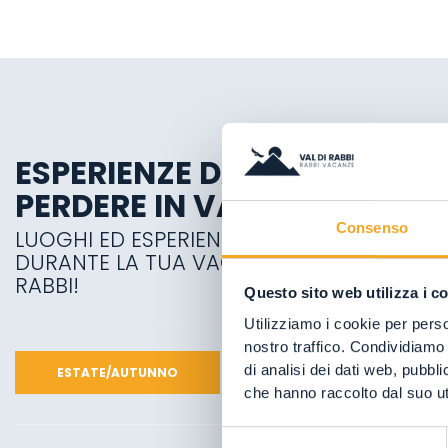
ESPERIENZE DA NON
PERDERE IN VAL DI RABBI
Consenso
LUOGHI ED ESPERIENZE DA SCOPRIRE
DURANTE LA TUA VACANZA IN VAL DI
RABBI!
Questo sito web utilizza i c
Utilizziamo i cookie per perso
nostro traffico. Condividiamo 
di analisi dei dati web, pubbl
ESTATE/AUTUNNO
INVERNO/PRIMAVERA
che hanno raccolto dal suo uti
Selezione