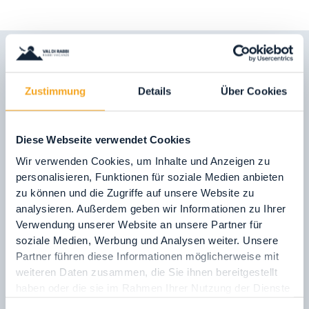
Zustimmung
Details
Über Cookies
INTERAKTIVE TOP-10-
KARTE
Diese Webseite verwendet Cookies
DIE ORTE, DIE SIE WÄHREND IHRES
Wir verwenden Cookies, um Inhalte und Anzeigen zu
URLAUBS IN VAL DI RABBI ENTDECKEN
personalisieren, Funktionen für soziale Medien anbieten
SOLLTEN!
zu können und die Zugriffe auf unsere Website zu
analysieren. Außerdem geben wir Informationen zu Ihrer
Verwendung unserer Website an unsere Partner für
soziale Medien, Werbung und Analysen weiter. Unsere
SOMMER/HERBST
Partner führen diese Informationen möglicherweise mit
weiteren Daten zusammen, die Sie ihnen bereitgestellt
WINTER/FRÜHLING
haben oder die sie im Rahmen Ihrer Nutzung der Dienste
gesammelt haben.