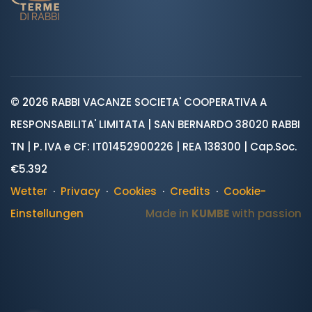
© 2026 RABBI VACANZE SOCIETA' COOPERATIVA A
RESPONSABILITA' LIMITATA | SAN BERNARDO 38020 RABBI
TN | P. IVA e CF: IT01452900226 | REA 138300 | Cap.Soc.
€5.392
Wetter
·
Privacy
·
Cookies
·
Credits
·
Cookie-
Einstellungen
Made in
KUMBE
with passion