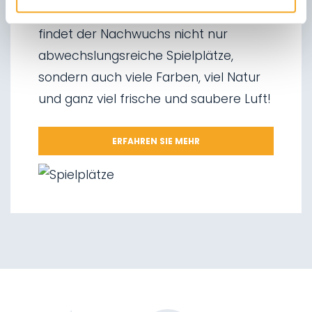
03.
Schlittenfahren
Kinder wollen spielen:
Im Val di Rabbi
04.
Eisklettern
findet der Nachwuchs nicht nur
05.
Wasserfälle von Saent
abwechslungsreiche Spielplätze,
06.
Wasserfälle von Valorz
sondern auch viele Farben, viel Natur
07.
Hängebrücke
und ganz viel frische und saubere Luft!
08.
Wegnetz „Via delle Malghe“
09.
Nationalpark Stilfserjoch
ERFAHREN SIE MEHR