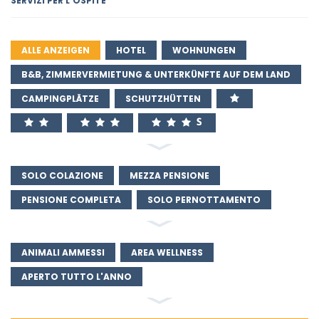
SERVIZI PER L'OSPITE
ALLE ANZEIGEN
HOTEL
WOHNUNGEN
B&B, ZIMMERVERMIETUNG & UNTERKÜNFTE AUF DEM LAND
CAMPINGPLÄTZE
SCHUTZHÜTTEN
SOLO COLAZIONE
MEZZA PENSIONE
PENSIONE COMPLETA
SOLO PERNOTTAMENTO
ANIMALI AMMESSI
AREA WELLNESS
APERTO TUTTO L'ANNO