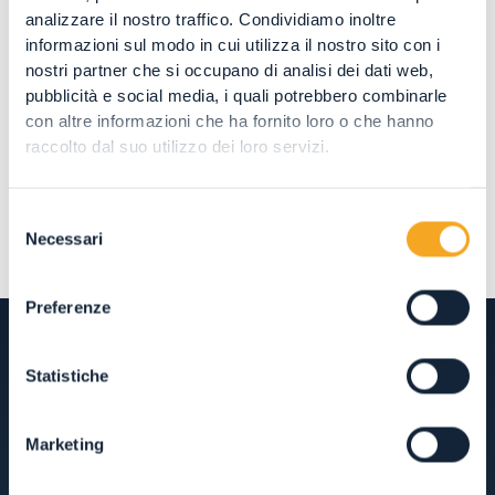
analizzare il nostro traffico. Condividiamo inoltre
informazioni sul modo in cui utilizza il nostro sito con i
nostri partner che si occupano di analisi dei dati web,
Condividi
pubblicità e social media, i quali potrebbero combinarle
con altre informazioni che ha fornito loro o che hanno
raccolto dal suo utilizzo dei loro servizi.
Selezione
Necessari
del
consenso
Preferenze
Statistiche
OSPITALITÀ
Marketing
HOTEL, RISTORANTI E SHOPPING IN VAL DI
RABBI