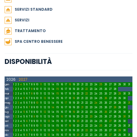
SERVIZI STANDARD
SERVIZI
TRATTAMENTO
SPA CENTRO BENESSERE
DISPONIBILITÀ
2026
2027
gen
1
2
3
4
5
6
7
8
9
10
11
12
13
14
15
16
17
18
19
20
21
22
23
24
25
26
27
28
29
30
31
feb
1
2
3
4
5
6
7
8
9
10
11
12
13
14
15
16
17
18
19
20
21
22
23
24
25
26
27
28
mar
1
2
3
4
5
6
7
8
9
10
11
12
13
14
15
16
17
18
19
20
21
22
23
24
25
26
27
28
29
30
31
apr
1
2
3
4
5
6
7
8
9
10
11
12
13
14
15
16
17
18
19
20
21
22
23
24
25
26
27
28
29
30
mag
1
2
3
4
5
6
7
8
9
10
11
12
13
14
15
16
17
18
19
20
21
22
23
24
25
26
27
28
29
30
31
giu
1
2
3
4
5
6
7
8
9
10
11
12
13
14
15
16
17
18
19
20
21
22
23
24
25
26
27
28
29
30
lug
1
2
3
4
5
6
7
8
9
10
11
12
13
14
15
16
17
18
19
20
21
22
23
24
25
26
27
28
29
30
31
ago
1
2
3
4
5
6
7
8
9
10
11
12
13
14
15
16
17
18
19
20
21
22
23
24
25
26
27
28
29
30
31
set
1
2
3
4
5
6
7
8
9
10
11
12
13
14
15
16
17
18
19
20
21
22
23
24
25
26
27
28
29
30
ott
1
2
3
4
5
6
7
8
9
10
11
12
13
14
15
16
17
18
19
20
21
22
23
24
25
26
27
28
29
30
31
nov
1
2
3
4
5
6
7
8
9
10
11
12
13
14
15
16
17
18
19
20
21
22
23
24
25
26
27
28
29
30
dic
1
2
3
4
5
6
7
8
9
10
11
12
13
14
15
16
17
18
19
20
21
22
23
24
25
26
27
28
29
30
31