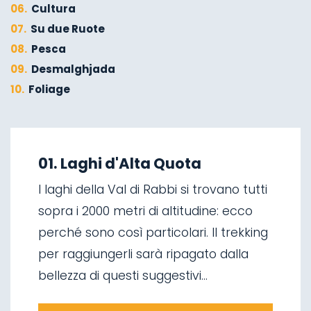
06.
Cultura
07.
Su due Ruote
08.
Pesca
09.
Desmalghjada
10.
Foliage
01.
A piedi d'inverno
02.
Sci alpinismo
01. Laghi d'Alta Quota
03.
Discese in slitta
I laghi della Val di Rabbi si trovano tutti
04.
Arrampicata su ghiaccio
sopra i 2000 metri di altitudine: ecco
05.
Mangiare in Malga
perché sono così particolari. Il trekking
06.
Cascate di Valorz
per raggiungerli sarà ripagato dalla
07.
Ponte sospeso
bellezza di questi suggestivi...
08.
La ‘Via delle Malghe’
09.
Parco Nazionale dello Stelvio