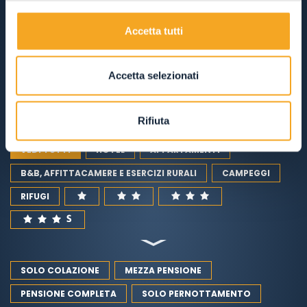
Accetta tutti
OSPITALITÀ, DOVE DORMIRE
RISTORANTI, MANGIARE E BERE
Accetta selezionati
SERVIZI PER L'OSPITE
Rifiuta
VEDI TUTTI
HOTEL
APPARTAMENTI
B&B, AFFITTACAMERE E ESERCIZI RURALI
CAMPEGGI
RIFUGI
SOLO COLAZIONE
MEZZA PENSIONE
PENSIONE COMPLETA
SOLO PERNOTTAMENTO