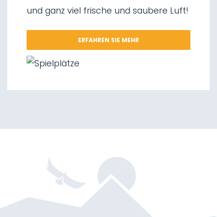
und ganz viel frische und saubere Luft!
08.
Wegnetz „Via delle Malghe“
09.
Nationalpark Stilfserjoch
ERFAHREN SIE MEHR