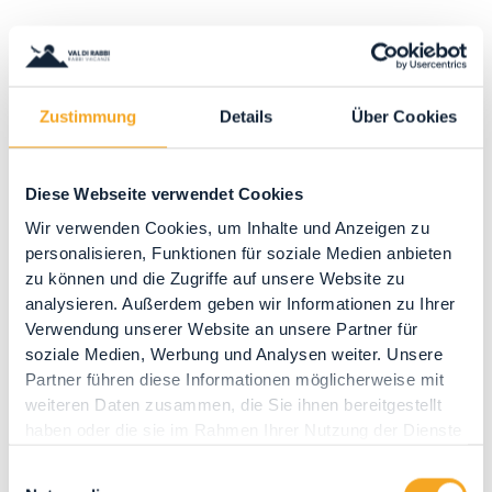
Zustimmung
Details
Über Cookies
COME SPOSTARSI IN VAL DI
RABBI?
Diese Webseite verwendet Cookies
Eccovi arrivati in Valle… Ed ora? Come spostarsi
Wir verwenden Cookies, um Inhalte und Anzeigen zu
in Val di Rabbi?
personalisieren, Funktionen für soziale Medien anbieten
zu können und die Zugriffe auf unsere Website zu
Abbiamo raccolto per voi alcune informazioni
analysieren. Außerdem geben wir Informationen zu Ihrer
Verwendung unserer Website an unsere Partner für
utili sulla mobilità...
soziale Medien, Werbung und Analysen weiter. Unsere
Partner führen diese Informationen möglicherweise mit
SCOPRI DI PIÙ
weiteren Daten zusammen, die Sie ihnen bereitgestellt
haben oder die sie im Rahmen Ihrer Nutzung der Dienste
Donnerstag 4 Juni 2026
gesammelt haben.
Einwilligungsauswahl