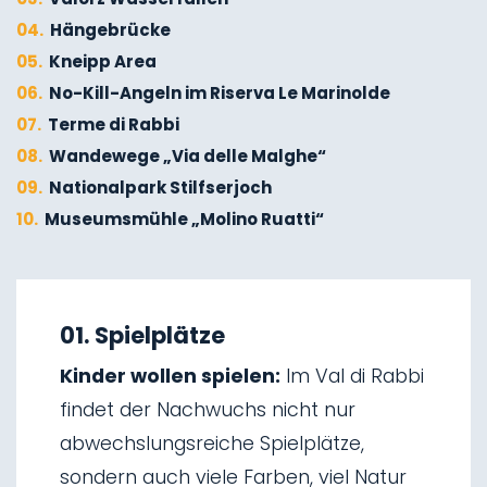
04.
Hängebrücke
05.
Kneipp Area
06.
No-Kill-Angeln im Riserva Le Marinolde
07.
Terme di Rabbi
08.
Wandewege „Via delle Malghe“
09.
Nationalpark Stilfserjoch
10.
Museumsmühle „Molino Ruatti“
01.
Winterwandern
02.
Skitourengehen
01. Spielplätze
03.
Schlittenfahren
Kinder wollen spielen:
Im Val di Rabbi
04.
Eisklettern
findet der Nachwuchs nicht nur
05.
Wasserfälle von Saent
abwechslungsreiche Spielplätze,
06.
Wasserfälle von Valorz
sondern auch viele Farben, viel Natur
07.
Hängebrücke