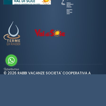
© 2026 RABBI VACANZE SOCIETA' COOPERATIVA A
var ROOT_URL="https://www.valdirabbi.com/";
RESPONSABILITA' LIMITATA | SAN BERNARDO 38020 RABBI
TN | P. IVA e CF: IT01452900226 | REA 138300 | Cap.Soc.
€5.392
Meteo
·
Privacy
·
Cookies
·
Credits
·
Preferenze