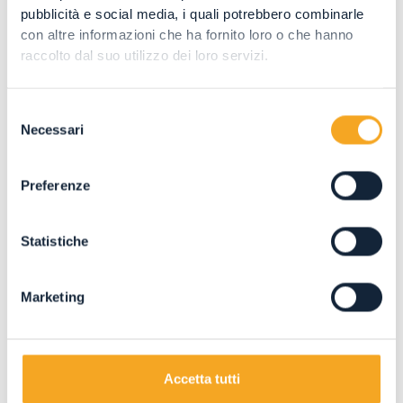
pubblicità e social media, i quali potrebbero combinarle
Abbiamo raccolto per voi alcune informazioni
con altre informazioni che ha fornito loro o che hanno
raccolto dal suo utilizzo dei loro servizi.
utili sulla mobilità...
Selezione
SCOPRI DI PIÙ
Necessari
del
giovedì 4 giugno 2026
consenso
Preferenze
Statistiche
Marketing
Accetta tutti