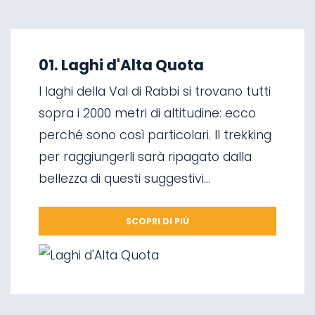
01.
A piedi d'inverno
02.
Sci alpinismo
01. Laghi d'Alta Quota
03.
Discese in slitta
I laghi della Val di Rabbi si trovano tutti
04.
Arrampicata su ghiaccio
sopra i 2000 metri di altitudine: ecco
05.
Mangiare in Malga
perché sono così particolari. Il trekking
06.
Cascate di Valorz
per raggiungerli sarà ripagato dalla
07.
Ponte sospeso
bellezza di questi suggestivi...
08.
La ‘Via delle Malghe’
09.
Parco Nazionale dello Stelvio
SCOPRI DI PIÙ