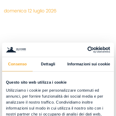
domenica 12 luglio 2026
Consenso
Dettagli
Informazioni sui cookie
Questo sito web utilizza i cookie
COME SPOSTARSI IN VAL DI
Utilizziamo i cookie per personalizzare contenuti ed
RABBI?
annunci, per fornire funzionalità dei social media e per
Eccovi arrivati in Valle… Ed ora? Come spostarsi
analizzare il nostro traffico. Condividiamo inoltre
informazioni sul modo in cui utilizza il nostro sito con i
in Val di Rabbi?
nostri partner che si occupano di analisi dei dati web,