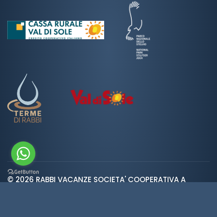
© 2026 RABBI VACANZE SOCIETA' COOPERATIVA A
var ROOT_URL="https://www.valdirabbi.com/";
RESPONSABILITA' LIMITATA | SAN BERNARDO 38020 RABBI
TN | P. IVA e CF: IT01452900226 | REA 138300 | Cap.Soc.