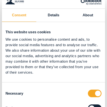
Consent
Details
About
FESTIVAL INTERNAZIONALE OMAGGIO
This website uses cookies
ALL’ARTE PIANISTICA DI ARTURO
BENEDETTI MICHELANGELI
We use cookies to personalise content and ads, to
4, 11 E 26 AGOSTO 2026
provide social media features and to analyse our traffic.
We also share information about your use of our site with
15° edizione del Festival Programma: ♦ Martedì
our social media, advertising and analytics partners who
4 agosto 2026, ore 21:00: Grigory Sokolov,...
may combine it with other information that you’ve
provided to them or that they’ve collected from your use
of their services.
Consent
Necessary
Selection