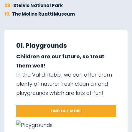
09.
Stelvio National Park
10.
The Molino Ruatti Museum
01.
Explore on foot in winter
02.
Ski touring
01. Playgrounds
03.
Sledging
Children are our future, so treat
04.
Ice climbing
them well!
05.
Saent waterfalls
In the Val di Rabbi, we can offer them
06.
Valorz waterfalls
plenty of nature, fresh clean air and
07.
The suspension bridge
playgrounds which are lots of fun!
08.
Via delle Malghe
09.
Stelvio National Park
FIND OUT MORE